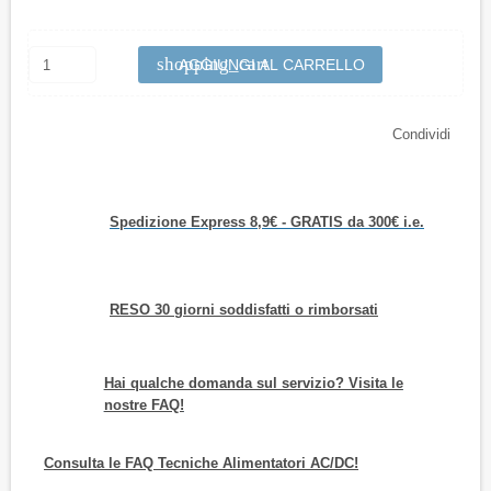
shopping_cart
AGGIUNGI AL CARRELLO
Condividi
Spedizione Express 8,9€ - GRATIS da 300€ i.e.
RESO 30 giorni soddisfatti o rimborsati
Hai qualche domanda sul servizio? Visita le
nostre FAQ!
Consulta le FAQ Tecniche Alimentatori AC/DC!