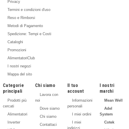
Privacy
Termini e condizioni d'uso
Reso e Rimborsi
Metodi di Pagamento
Spedizione: Tempi e Costi
Cataloghi
Promozioni
AlimentatoriClub
I nostri negozi
Mappa del sito
Categorie
Chi siamo
Il tuo
I nostri
principali
account
marchi
Lavora con
Prodotti più
noi
Informazioni
Mean Well
cercati
personali
Dove siamo
Adel
Alimentatori
I miei ordini
System
Chi siamo
Inverter
I miei
Cotek
Contattaci
indirizzi