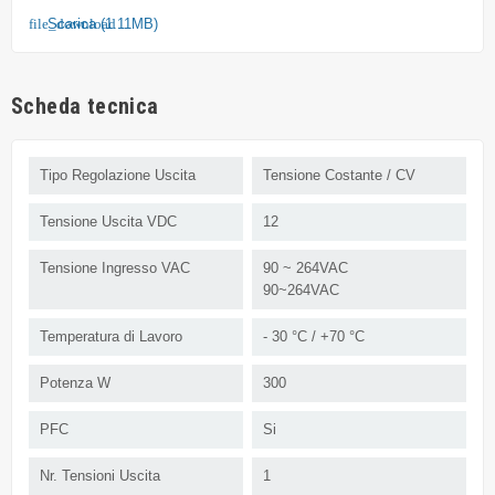
Scarica (1.11MB)
file_download
Scheda tecnica
Tipo Regolazione Uscita
Tensione Costante / CV
Tensione Uscita VDC
12
Tensione Ingresso VAC
90 ~ 264VAC
90~264VAC
Temperatura di Lavoro
- 30 °C / +70 °C
Potenza W
300
PFC
Si
Nr. Tensioni Uscita
1