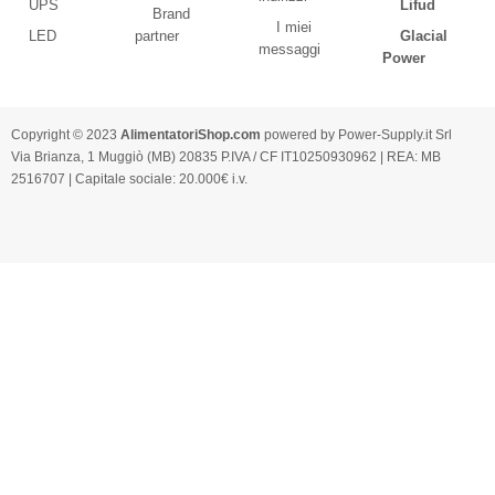
UPS
Lifud
Brand
I miei
LED
partner
Glacial
messaggi
Power
Copyright © 2023
AlimentatoriShop.com
powered by Power-Supply.it Srl
Via Brianza, 1 Muggiò (MB) 20835 P.IVA / CF IT10250930962 | REA: MB
2516707 | Capitale sociale: 20.000€ i.v.