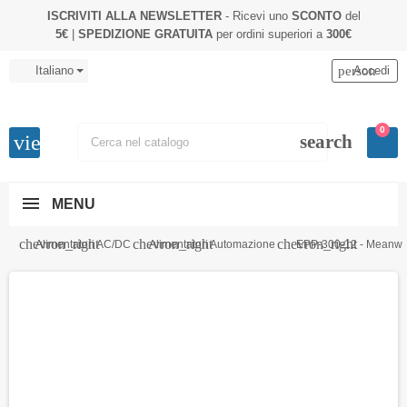
ISCRIVITI ALLA NEWSLETTER
- Ricevi uno
SCONTO
del
5€
|
SPEDIZIONE GRATUITA
per ordini superiori a
300€
Italiano
person
Accedi
0
view_headline
search
MENU
chevron_right
chevron_right
chevron_right
Alimentatori AC/DC
Alimentatori Automazione
EPP-300-12 - Meanwel