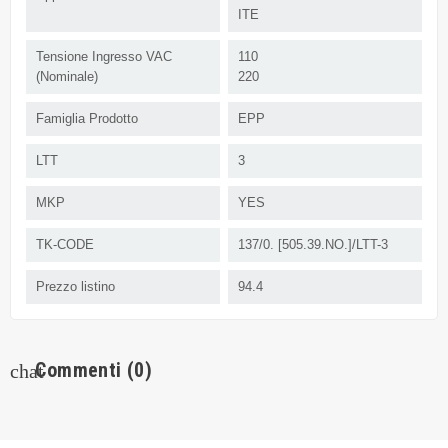
ITE
Tensione Ingresso VAC
110
(Nominale)
220
Famiglia Prodotto
EPP
LTT
3
MKP
YES
TK-CODE
137/0. [505.39.NO.]/LTT-3
Prezzo listino
94.4
Commenti
(0)
chat