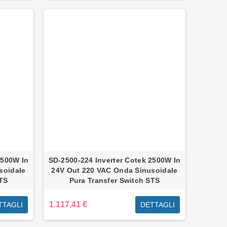
1500W In
SD-2500-224 Inverter Cotek 2500W In
soidale
24V Out 220 VAC Onda Sinusoidale
STS
Pura Transfer Switch STS
1.117,41 €
TTAGLI
DETTAGLI