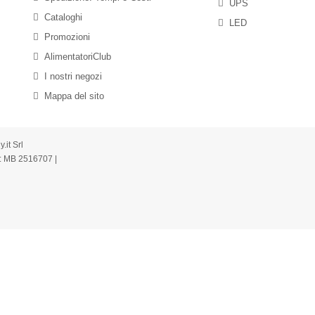
UPS
Cataloghi
LED
Promozioni
AlimentatoriClub
I nostri negozi
Mappa del sito
it Srl
: MB 2516707 |