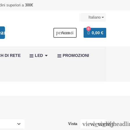
dini superiori a
300€
Italiano
0
earch
person
Accedi
0,00 €
H DI RETE
LED
PROMOZIONI
view_comfy
view_list
view_headli
Vista