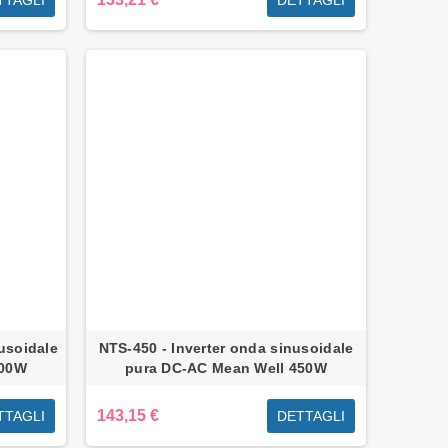
usoidale
NTS-450 - Inverter onda sinusoidale
400W
pura DC-AC Mean Well 450W
143,15 €
TTAGLI
DETTAGLI