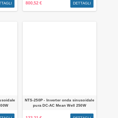
800,52 €
TTAGLI
DETTAGLI
usoidale
NTS-250P - Inverter onda sinusoidale
700W
pura DC-AC Mean Well 250W
133,21 €
TTAGLI
DETTAGLI