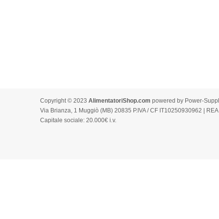
Copyright © 2023
AlimentatoriShop.com
powered by Power-Supply.
Via Brianza, 1 Muggiò (MB) 20835 P.IVA / CF IT10250930962 | REA
Capitale sociale: 20.000€ i.v.