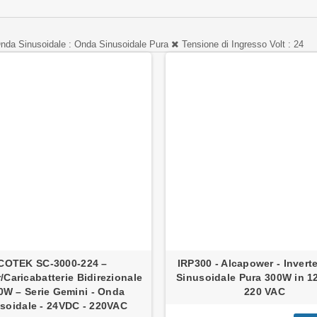
nda Sinusoidale : Onda Sinusoidale Pura
Tensione di Ingresso Volt : 24
COTEK SC-3000-224 –
IRP300 - Alcapower - Invert
r/Caricabatterie Bidirezionale
Sinusoidale Pura 300W in 12
0W – Serie Gemini - Onda
220 VAC
soidale - 24VDC - 220VAC