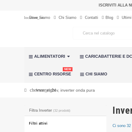
ISCRIVITI ALLA
location_on
Dove Siamo
Chi Siamo
Contatti
Blog
Ultimi 
ALIMENTATORI
CARICABATTERIE E DC
NEW
CENTRO RISORSE
CHI SIAMO
chevron_right
Inverter 24v, inverter onda pura
Inve
Filtra Inverter
(32 prodotti)
Filtri attivi
Ci sono 32 