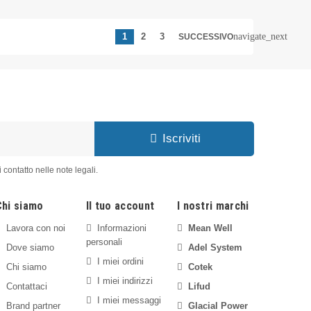
navigate_next
1
2
3
SUCCESSIVO
Iscriviti
 contatto nelle note legali.
Chi siamo
Il tuo account
I nostri marchi
Lavora con noi
Informazioni
Mean Well
personali
Dove siamo
Adel System
I miei ordini
Chi siamo
Cotek
I miei indirizzi
Contattaci
Lifud
I miei messaggi
Brand partner
Glacial Power