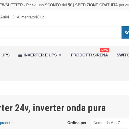
 NEWSLETTER
- Ricevi uno
SCONTO
del
5€
|
SPEDIZIONE GRATUITA
per or
Arrivi
AlimentatoriClub
s
NEW
 UPS
INVERTER E UPS
PRODOTTI SIRENA
SWITC
rter 24v, inverter onda pura
prodotti.
Ordina per:
Nome, da A a Z