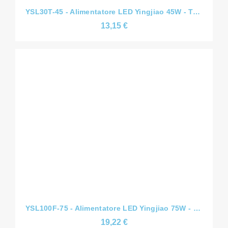
YSL100F-75 - Alimentatore LED Yingjiao 75W - Tensione Costante CV - Slim - 12V/24V
19,22 €