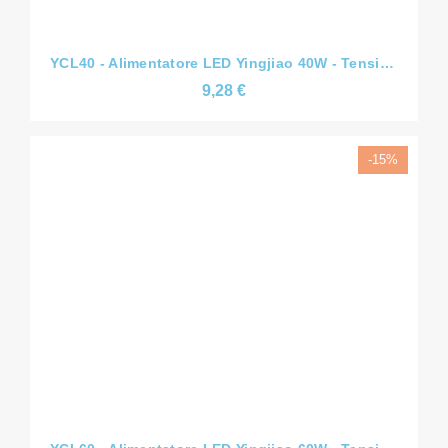
YCL40 - Alimentatore LED Yingjiao 40W - Tensione Costante CV - Slim - 12V/24V/36V/48V - IP67
9,28 €
-15%
YCL60 - Alimentatore LED Yingjiao 60W - Tensione Costante CV - Slim - 12V/24V/36V/48V - IP67
11,01 €