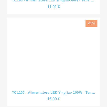
-15%
YCL100 - Alimentatore LED Yingjiao 100W - Tensione Costante CV - Slim - 12V/24V/36V/48V - IP67
16,90 €
In particolare