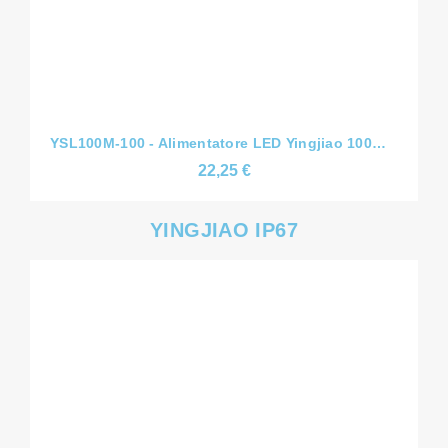
YSL100M-100 - Alimentatore LED Yingjiao 100W - Tensione Costante CV - Slim - 12V/24V/36V/48V - IP44
22,25 €
YINGJIAO IP67