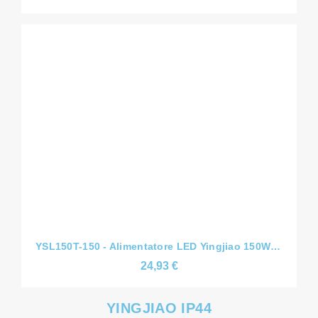
YSL150T-150 - Alimentatore LED Yingjiao 150W - Tensione Costante CV - Slim - 12V/24V/36V/48V
24,93 €
YINGJIAO IP44
-15%