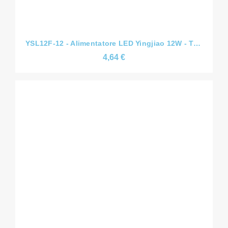
YSL12F-12 - Alimentatore LED Yingjiao 12W - Tensione Costante CV - Slim - 12V/24V/36V/48V
4,64 €
YSL30T-45 - Alimentatore LED Yingjiao 45W - Tensione Costante CV - Slim - 12V/24V/36V/48V
13,15 €