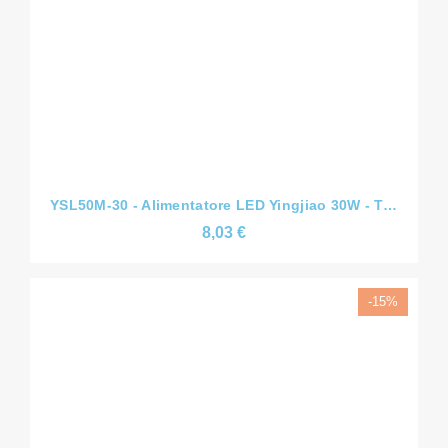
YSL50M-30 - Alimentatore LED Yingjiao 30W - Tensione Costante CV - Slim - 12V/24V/36V/48V - IP44
8,03 €
-15%