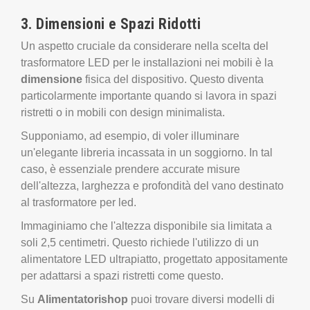
Un aspetto cruciale da considerare nella scelta del
trasformatore LED per le installazioni nei mobili è la
dimensione
fisica del dispositivo. Questo diventa
particolarmente importante quando si lavora in spazi
ristretti o in mobili con design minimalista.
Supponiamo, ad esempio, di voler illuminare
un'elegante libreria incassata in un soggiorno. In tal
caso, è essenziale prendere accurate misure
dell'altezza, larghezza e profondità del vano destinato
al trasformatore per led.
Immaginiamo che l'altezza disponibile sia limitata a
soli 2,5 centimetri. Questo richiede l'utilizzo di un
alimentatore LED ultrapiatto, progettato appositamente
per adattarsi a spazi ristretti come questo.
Su
Alimentatorishop
puoi trovare diversi modelli di
alimentatori strisce LED ultrapiatti che possano fare al
caso tuo, come le nuove serie
Yingjiao YCL o YSL.