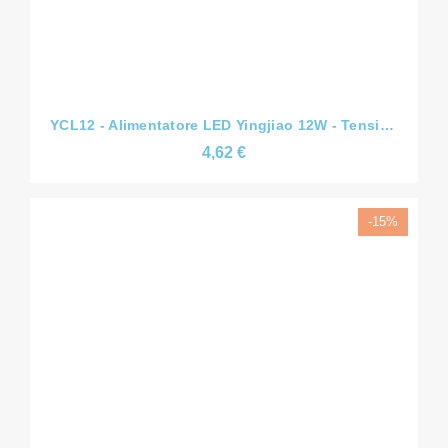
YCL12 - Alimentatore LED Yingjiao 12W - Tensione Costante CV - Slim - 12V/24V/36V/48V - IP67
4,62 €
-15%