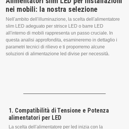
Alimentatori slim LED per installazioni
nei mobili: la nostra selezione
Nell'ambito dell'illuminazione, la scelta dell'alimentatore
slim LED adeguato per strisce LED o barre LED
all'interno di mobili rappresenta un passo cruciale. In
questa analisi approfondita, esamineremo in dettaglio i
parametri tecnici di rilievo e ti proporremo alcune
soluzioni di alimentazione led divise per necessità.
1. Compatibilità di Tensione e Potenza
alimentatori per LED
La scelta dell'alimentatore per led inizia con la
comprensione delle specifiche esigenze di tensione e
potenza dei dispositivi LED coinvolti. È fondamentale