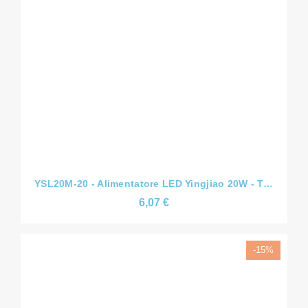
YSL20M-20 - Alimentatore LED Yingjiao 20W - Tensione Costante CV - Slim - 12V/24V/36V/48V - IP44
6,07 €
-15%