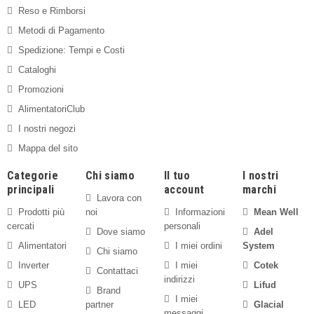
Spedizione: Tempi e Costi
Cataloghi
Promozioni
AlimentatoriClub
I nostri negozi
Mappa del sito
Categorie
Chi siamo
Il tuo
I nostri
principali
account
marchi
Lavora con
Prodotti più
noi
Informazioni
Mean Well
cercati
personali
Dove siamo
Adel
Alimentatori
I miei ordini
System
Chi siamo
Inverter
I miei
Cotek
Contattaci
indirizzi
UPS
Lifud
Brand
I miei
LED
partner
Glacial
messaggi
Power