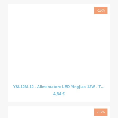
YSL12M-12 - Alimentatore LED Yingjiao 12W - Tensione Costante CV - Slim - 12V/24V/36V/48V - IP44
4,64 €
-15%