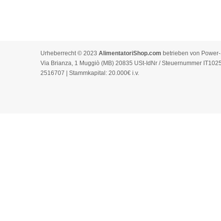
Urheberrecht © 2023
AlimentatoriShop.com
betrieben von Power-S
Via Brianza, 1 Muggiò (MB) 20835 USt-IdNr / Steuernummer IT10
2516707 | Stammkapital: 20.000€ i.v.