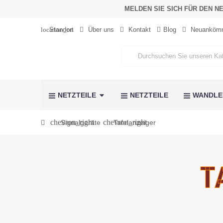
MELDEN SIE SICH FÜR DEN N
location_on
Standort
Über uns
Kontakt
Blog
Neuankömm
NETZTEILE
NETZTEILE
WANDL
chevron_right
chevron_right
Signalgeräte
Tafelanzeiger
T