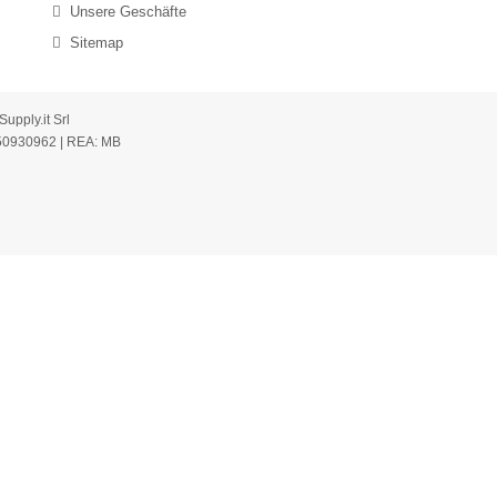
Unsere Geschäfte
Sitemap
upply.it Srl
250930962 | REA: MB