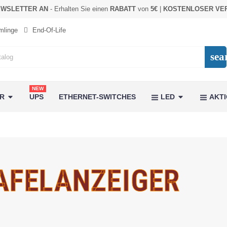
EWSLETTER AN
- Erhalten Sie einen
RABATT
von
5€
|
KOSTENLOSER VE
linge
End-Of-Life
sea
NEW
ER
UPS
ETHERNET-SWITCHES
LED
AKT
AFELANZEIGER