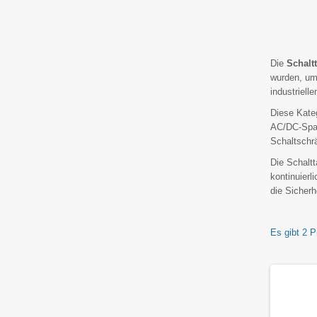
Die
Schalt
wurden, u
industriel
Diese Kate
AC/DC-Spann
Schaltschrä
Die Schaltt
kontinuierl
die Sicherh
Es gibt 2 P