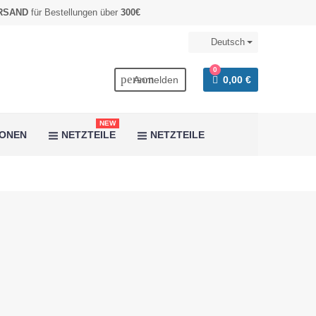
RSAND
für Bestellungen über
300€
Deutsch
0
rch
person
Anmelden
0,00 €
NEW
IONEN
NETZTEILE
NETZTEILE