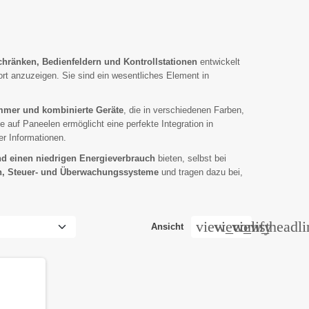
chränken, Bedienfeldern und Kontrollstationen
entwickelt
ort anzuzeigen. Sie sind ein wesentliches Element in
mmer und kombinierte Geräte
, die in verschiedenen Farben,
auf Paneelen ermöglicht eine perfekte Integration in
er Informationen.
und einen niedrigen Energieverbrauch
bieten, selbst bei
en, Steuer- und Überwachungssysteme
und tragen dazu bei,
view_comfy
view_list
view_headli
Ansicht