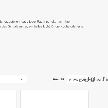
icherzustellen, dass jeder Raum perfekt nach Ihren
r das Schlafzimmer, ein helles Licht für die Küche oder eine
n an, darunter:
zu schaffen, ist entscheidend für Ihren Komfort und Ihr
view_comfy
view_list
view_headli
Ansicht
und Lichtstärken erhältlich, um Ihren Vorlieben gerecht zu
isten für die Küche lassen sich leicht unter Schränken oder
 Ihren täglichen Kochaktivitäten hilft. Sie können zwischen
ürfnisse anzupassen, und finden eine
große Auswahl an
nzupassen.