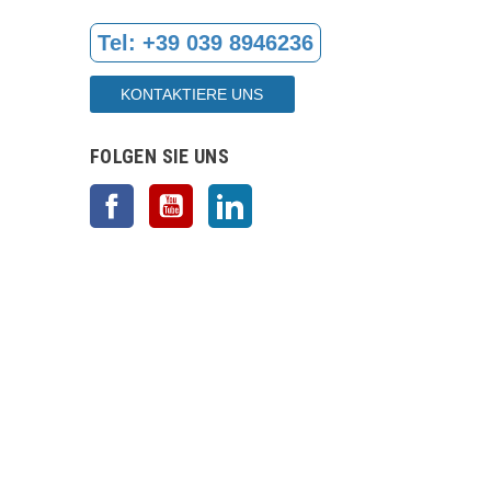
Tel:
+39 039 8946236
Leitet d
Schützt 
KONTAKTIERE UNS
Verleiht
FOLGEN SIE UNS
Zögern Sie
Ihnen maßg
Facebook
YouTube
LinkedIn
KONTAKTI