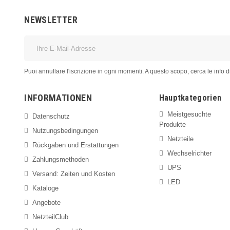
NEWSLETTER
ie Wärme des LED-Streifens besser ab
den Streifen vor äußeren Einflüssen
 Ihrem Raum eine gestalterische Note
Puoi annullare l'iscrizione in ogni momenti. A questo scopo, cerca le info di
 nicht,
uns zu kontaktieren
für ein
kostenloses, individuelles Angebot
. Un
eschneiderte Beleuchtungslösungen für Ihre geschäftlichen Anforderungen an
INFORMATIONEN
Hauptkategorien
EREN SIE UNS JETZT
Meistgesuchte
Datenschutz
Produkte
Nutzungsbedingungen
Netzteile
Rückgaben und Erstattungen
Wechselrichter
Zahlungsmethoden
UPS
Versand: Zeiten und Kosten
LED
Kataloge
Angebote
NetzteilClub