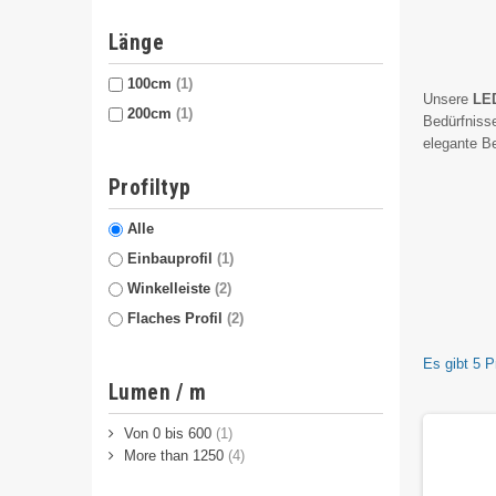
Länge
100cm
(1)
Unsere
LED
200cm
(1)
Bedürfnisse
elegante Be
Profiltyp
Alle
Einbauprofil
(1)
Winkelleiste
(2)
Flaches Profil
(2)
In unserem 
LED-Lei
Es gibt 5 P
Wohlbefi
Lumen / m
werden.
LED-Lei
Von 0 bis 600
(1)
Regalen 
More than 1250
(4)
verschie
Zubehör,