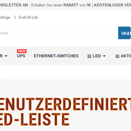
EWSLETTER AN
- Erhalten Sie einen
RABATT
von
5€
|
KOSTENLOSER VE
linge
End-Of-Life
sea
NEW
ER
UPS
ETHERNET-SWITCHES
LED
AKT
e
ENUTZERDEFINIER
ED-LEISTE