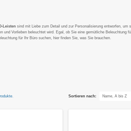
-Leisten
sind mit Liebe zum Detail und zur Personalisierung entworfen, um s
n und Vorlieben beleuchtet wird. Egal, ob Sie eine gemütliche Beleuchtung fü
leuchtung für Ihr Büro suchen, hier finden Sie, was Sie brauchen.
umfangreichen Sortiment an LED-Leisten bieten wir eine Vielzahl von Optione
sten für das Schlafzimmer
: Die richtige Atmosphäre in einem Schlafzimmer 
rodukte.
Sortieren nach:
Name, A bis Z
nden. Unsere LED-Leisten für das Schlafzimmer sind in verschiedenen Längen 
sten für die Küche und Unterbauleuchten
: Unsere LED-Streifen und LED-Le
installieren und bieten eine helle und gleichmäßige Beleuchtung, die Ihnen bei
denen Längen und Farbtemperaturen wählen, um sie an Ihre spezifischen Bed
 darunter Endkappen und Montagehalterungen
, um die Installation optimal a