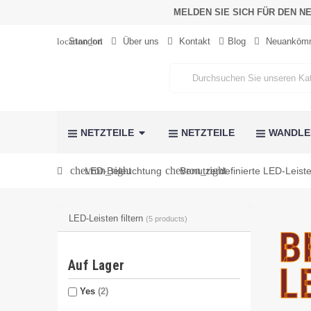
MELDEN SIE SICH FÜR DEN N
location_on
Standort
Über uns
Kontakt
Blog
Neuankömm
NETZTEILE
NETZTEILE
WANDL
chevron_right
chevron_right
LED-Beleuchtung
Benutzerdefinierte LED-Leist
LED-Leisten filtern
(5 products)
B
Auf Lager
L
Yes
(2)