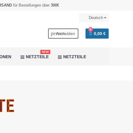
RSAND
für Bestellungen über
300€
Deutsch
0
rch
person
Anmelden
0,00 €
NEW
IONEN
NETZTEILE
NETZTEILE
TE