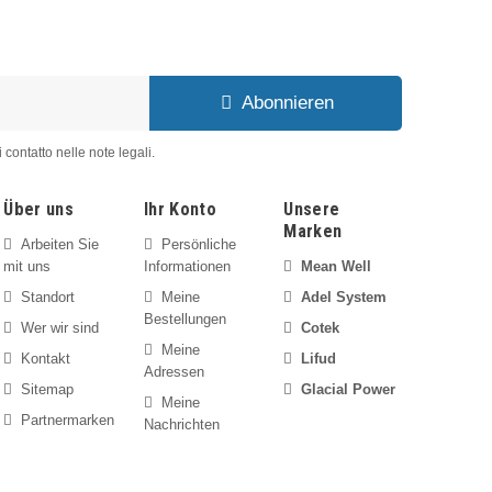
Abonnieren
 contatto nelle note legali.
ser
erfahrenes Team
steht Ihnen gerne zur Verfügung, um
zubieten.
Über uns
Ihr Konto
Unsere
Marken
Arbeiten Sie
Persönliche
mit uns
Informationen
Mean Well
Standort
Meine
Adel System
Bestellungen
Wer wir sind
Cotek
Meine
Kontakt
Lifud
Adressen
Sitemap
Glacial Power
Meine
Partnermarken
Nachrichten